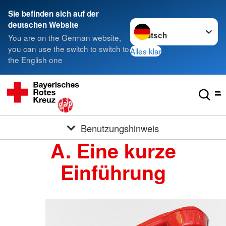
Sie befinden sich auf der
Sprache wechseln zu
deutschen Website
You are on the German website,
you can use the switch to switch to
Alles klar
the English one
Benutzungshinweis
A. Eine kurze
Einführung