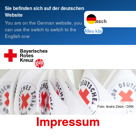
Sie befinden sich auf der deutschen
Sprache wechseln zu
Website
You are on the German website, you
can use the switch to switch to the
Alles klar
English one
Foto: Andre Zelck / DRK
Impressum