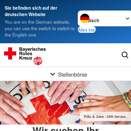
Sie befinden sich auf der
Sprache wechseln zu
deutschen Website
You are on the German website,
you can use the switch to switch to
Alles klar
the English one
Stellenbörse
Foto: A. Zelck / DRK-Service…
Wir suchen Ihr