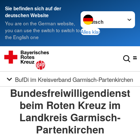
Sie befinden sich auf der
Sprache wechseln zu
deutschen Website
You are on the German website,
you can use the switch to switch to
Alles klar
the English one
BufDi im Kreisverband Garmisch-Partenkirchen
Bundesfreiwilligendienst
beim Roten Kreuz im
Landkreis Garmisch-
Partenkirchen