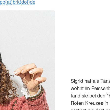
pp(at)brk(dot)de
Sigrid hat als Tän
wohnt iin Peissen
fand sie bei den 
Roten Kreuzes in