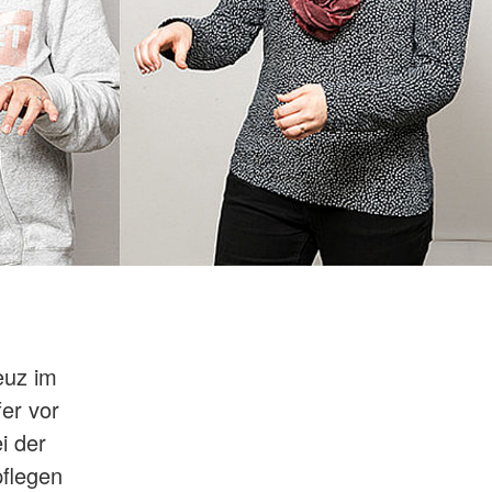
euz im
er vor
i der
flegen