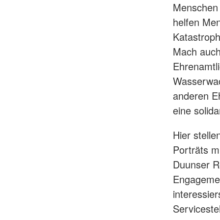
Menschen i
helfen Me
Katastroph
Mach auch 
Ehrenamtli
Wasserwac
anderen Eh
eine solida
Hier stelle
Porträts m
Duunser Ro
Engagement
interessie
Serviceste