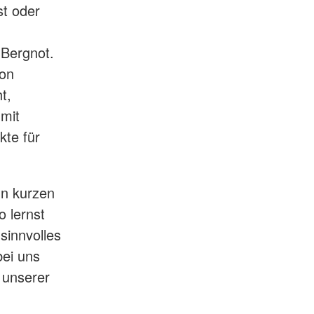
st oder
 Bergnot.
von
t,
mit
kte für
 In kurzen
o lernst
sinnvolles
bei uns
 unserer