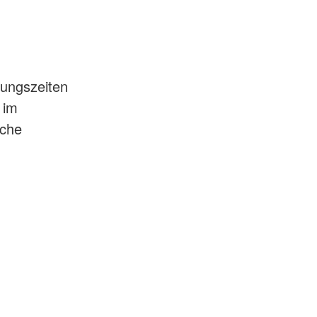
nungszeiten
 im
sche