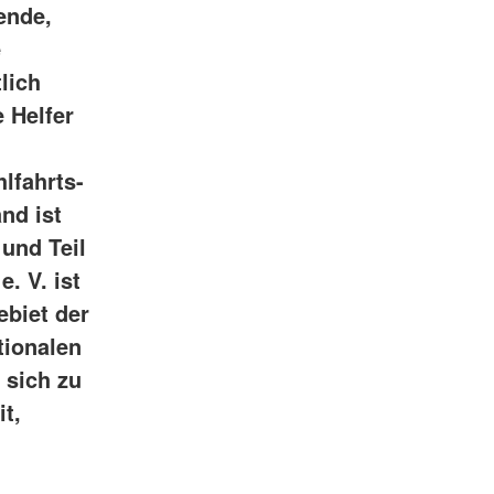
ende,
e
lich
 Helfer
lfahrts-
nd ist
und Teil
. V. ist
ebiet der
tionalen
sich zu
t,