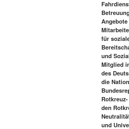
Fahrdienst
Betreuung
Angebote 
Mitarbeit
für sozia
Bereitsch
und Sozia
Mitglied 
des Deuts
die Natio
Bundesrep
Rotkreuz-
den Rotkr
Neutralitä
und Univer