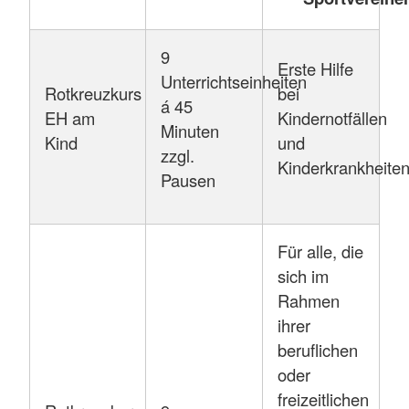
9
Erste Hilfe
Unterrichtseinheiten
Rotkreuzkurs
bei
á 45
EH am
Kindernotfällen
Minuten
Kind
und
zzgl.
Kinderkrankheite
Pausen
Für alle, die
sich im
Rahmen
ihrer
beruflichen
oder
freizeitlichen