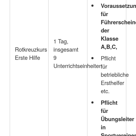
Voraussetzu
für
Führerschein
der
Klasse
1 Tag,
A,B,C,
Rotkreuzkurs
insgesamt
Erste Hilfe
9
Pflicht
Unterrichtseinheiten
für
betriebliche
Ersthelfer
etc.
Pflicht
für
Übungsleiter
in
Sportvereine