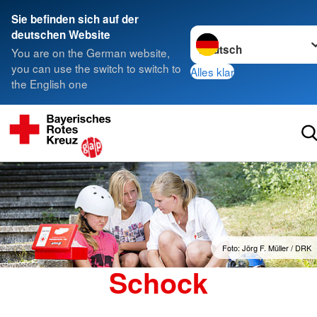
Sie befinden sich auf der
Sprache wechseln zu
deutschen Website
You are on the German website,
you can use the switch to switch to
Alles klar
the English one
Foto: Jörg F. Müller / DRK
Schock