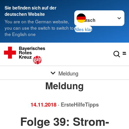
Sie befinden sich auf der
Sprache wechseln zu
deutschen Website
You are on the German website,
you can use the switch to switch to
Alles klar
the English one
Meldung
Meldung
14.11.2018
· ErsteHilfeTipps
Folge 39: Strom-