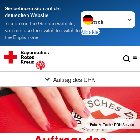
Sie befinden sich auf der
Sprache wechseln zu
deutschen Website
You are on the German website,
you can use the switch to switch to
Alles klar
the English one
Auftrag des DRK
Foto: A. Zelck / DRK-Service…
Auftrag: das