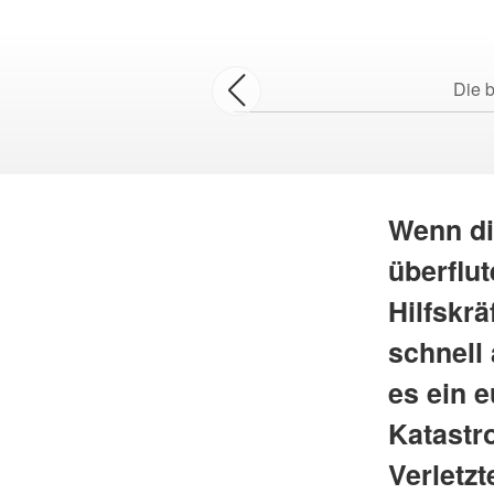
Die b
Wenn di
überflu
Hilfskrä
schnell 
es ein 
Katastr
Verletzt