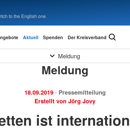
tch to the English one
ngebote
Aktuell
Spenden
Der Kreisverband
Meldung
Meldung
18.09.2019
· Pressemitteilung
Erstellt von
Jörg Jovy
etten ist internation