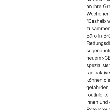
an ihre Gr
Wochenend
"Deshalb w
zusammenge
Büro in Br
Rettungsdi
sogenannte
neuem>CBRN
spezialisi
radioaktiv
können die
gefährden.
routiniert
ihnen und 
Rote Kreuz