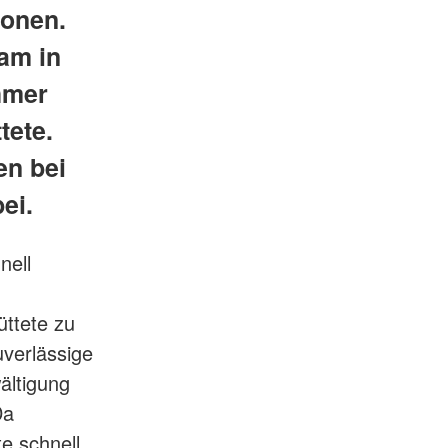
ionen.
am in
hmer
tete.
en bei
ei.
nell
ttete zu
uverlässige
ältigung
Da
e schnell