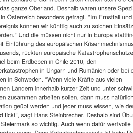
r das ganze Oberland. Deshalb waren unsere Spezia
in Österreich besonders gefragt. "Im Ernstfall und
eignis können wir künftig auch zu solchen Einsät
rden." Und die müssen nicht nur in Europa stattfi
eit Einführung des europäischen Krisenmechnismu
usends, rückten europäische Katastrophenschütze
el beim Erdbeben in Chile 2010, den
rkatastrophen in Ungarn und Rumänien oder bei 
n in Schweden. "Wenn viele Kräfte aus vielen
nen Ländern innerhalb kurzer Zeit und unter schwi
n zusammen arbeiten sollen, dann muss natürlich
tion geübt werden und jeder muss wissen, wie de
nd tickt", sagt Hans Steinbrecher. Deshalb sind Üb
r Steiermark so wichtig. Auch wenn dafür wertvolle 
werden muss. Denn Katastrophenschutz ist beim R