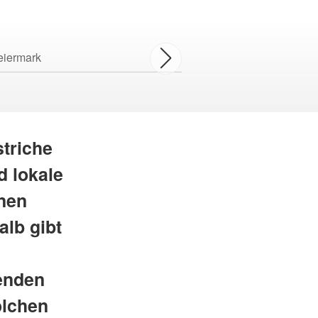
eiermark
triche
d lokale
onen
alb gibt
enden
olchen