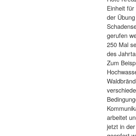
Einheit fü
der Übung 
Schadenser
gerufen we
250 Mal s
des Jahrta
Zum Beispi
Hochwasse
Waldbrände
verschiede
Bedingunge
Kommunika
arbeitet u
jetzt in de
geopfert 