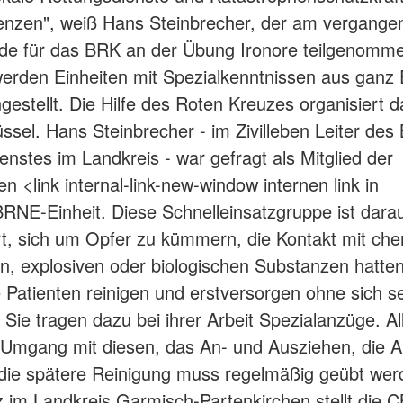
enzen", weiß Hans Steinbrecher, der am vergange
e für das BRK an der Übung Ironore teilgenomme
erden Einheiten mit Spezialkenntnissen aus ganz
stellt. Die Hilfe des Roten Kreuzes organisiert d
üssel. Hans Steinbrecher - im Zivilleben Leiter des
enstes im Landkreis - war gefragt als Mitglied der
n <link internal-link-new-window internen link in
E-Einheit. Diese Schnelleinsatzgruppe ist dara
ert, sich um Opfer zu kümmern, die Kontakt mit ch
en, explosiven oder biologischen Substanzen hatten
 Patienten reinigen und erstversorgen ohne sich se
 Sie tragen dazu bei ihrer Arbeit Spezialanzüge. Al
e Umgang mit diesen, das An- und Ausziehen, die Ar
die spätere Reinigung muss regelmäßig geübt wer
 im Landkreis Garmisch-Partenkirchen stellt die