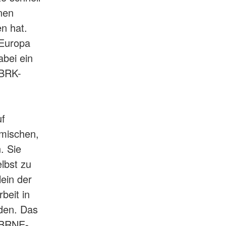
nen
n hat.
 Europa
abei ein
 BRK-
uf
emischen,
. Sie
lbst zu
lein der
beit in
den. Das
 CBRNE-