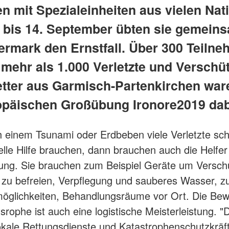
n mit Spezialeinheiten aus vielen Nat
 bis 14. September übten sie gemeins
iermark den Ernstfall. Über 300 Teilne
 mehr als 1.000 Verletzte und Verschüt
tter aus Garmisch-Partenkirchen war
opäischen Großübung Ironore2019 dab
einem Tsunami oder Erdbeben viele Verletzte sch
elle Hilfe brauchen, dann brauchen auch die Helfer
ung. Sie brauchen zum Beispiel Geräte um Verschü
 zu befreien, Verpflegung und sauberes Wasser, z
öglichkeiten, Behandlungsräume vor Ort. Die Bew
srophe ist auch eine logistische Meisterleistung. "
ale Rettungsdienste und Katastrophenschutzkräft