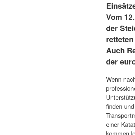
Einsätze
Vom 12.
der Ste
retteten
Auch Re
der eur
Wenn nach 
profession
Unterstütz
finden und
Transportm
einer Katat
kommen lok