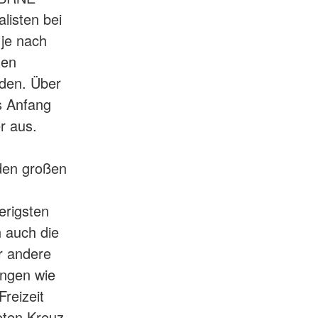
listen bei
 je nach
zen
nden. Über
s Anfang
r aus.
den großen
erigsten
 auch die
r andere
ungen wie
Freizeit
oten Kreuz