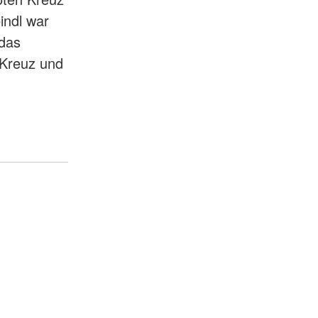
indl war
 das
 Kreuz und