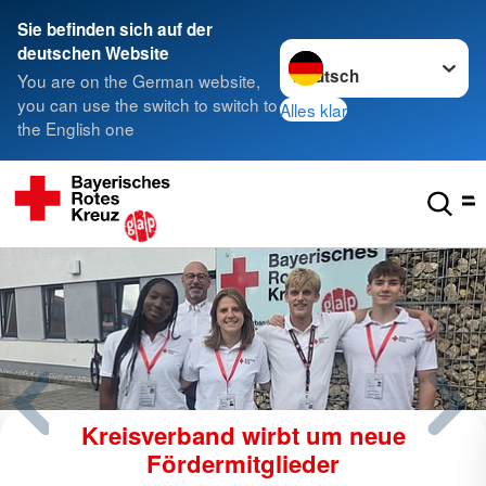
Sie befinden sich auf der
Sprache wechseln zu
deutschen Website
You are on the German website,
you can use the switch to switch to
Alles klar
the English one
Kreisverband wirbt um neue
Fördermitglieder