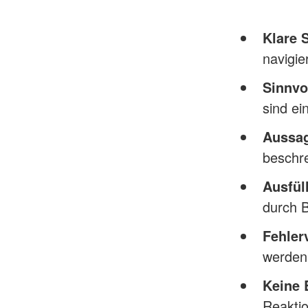
Klare S
navigie
Sinnvo
sind ein
Aussag
beschre
Ausfüll
durch 
Fehler
werden
Keine B
Reakti