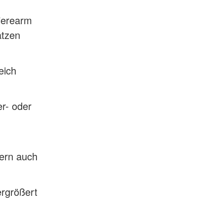
rierearm
ätzen
eich
er- oder
dern auch
ergrößert