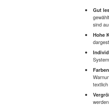
Gut le
gewähl
sind au
Hohe K
dargeste
Indivi
System
Farben
Warnung
textlich
Vergrö
werden