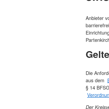
Anbieter v
barrierefre
Einrichtu
Partenkir
Gelt
Die Anford
aus dem
§ 14 BFSG 
Verordnun
Der Kreisv