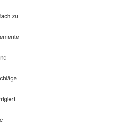
fach zu
lemente
und
schläge
igiert
ve