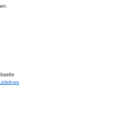
hen.
bseite
uidelines