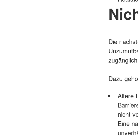
Nich
Die nachst
Unzumutbar
zugänglic
Dazu gehö
Ältere 
Barrier
nicht v
Eine na
unverh