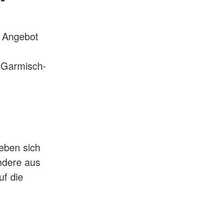
r Angebot
 Garmisch-
eben sich
ndere aus
uf die
.