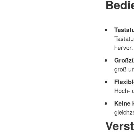
Bedi
Tastat
Tastatu
hervor.
Großzü
groß un
Flexib
Hoch- 
Keine
gleichz
Verst