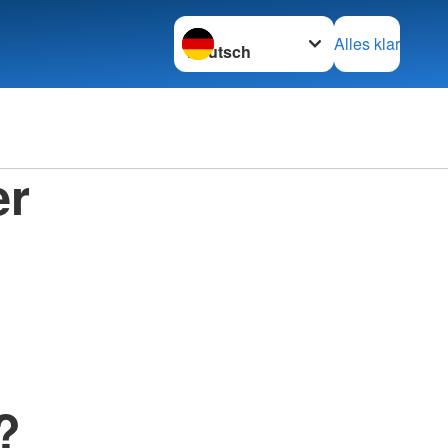
Sprache wechseln zu
Alles klar
er
G
?