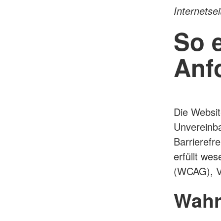
Internetse
So e
Anf
Die Websit
Unvereinb
Barrierefr
erfüllt we
(WCAG), V
Wahr