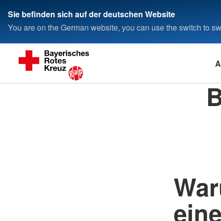
Sie befinden sich auf der deutschen Website
You are on the German website, you can use the switch to swi
A
B
Waru
ein