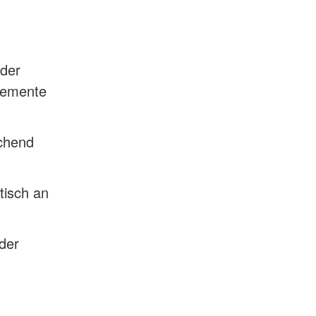
 der
Elemente
ichend
tisch an
der