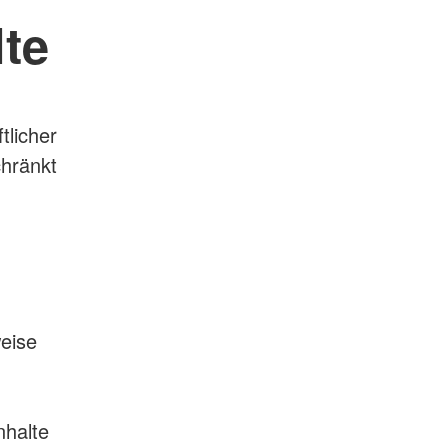
lte
tlicher
chränkt
weise
nhalte