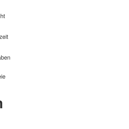
ht
zeit
haben
eie
n