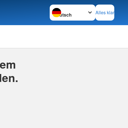
Sprache wechseln zu
Alles klar
rem
en.