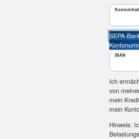
Kontoinha
SEPA-Bank
Kontonum
IBAN
Ich ermäc
von meinem
mein Kredi
mein Konto
Hinweis: I
Belastungs