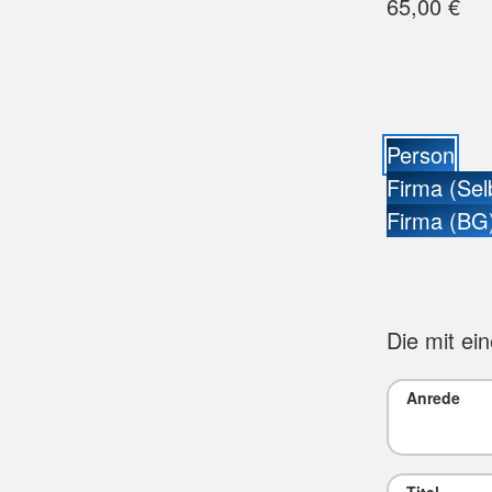
65,00 €
Person
Firma (Sel
Firma (BG
Die mit ei
Anrede