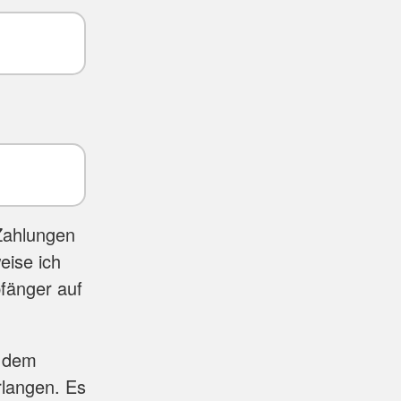
Zahlungen
eise ich
fänger auf
t dem
rlangen. Es