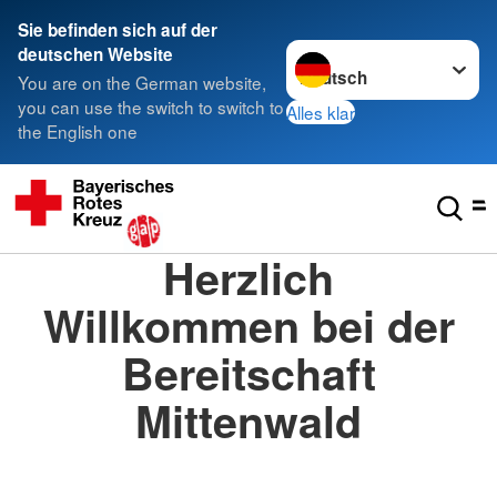
Sie befinden sich auf der
Sprache wechseln zu
deutschen Website
You are on the German website,
you can use the switch to switch to
Alles klar
the English one
Herzlich
Willkommen bei der
Bereitschaft
Mittenwald