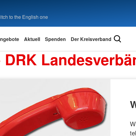
tch to the English one
ngebote
Aktuell
Spenden
Der Kreisverband
e DRK Landesverbä
W
Wi
te