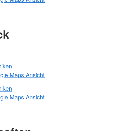
ck
niken
ogle Maps Ansicht
niken
ogle Maps Ansicht