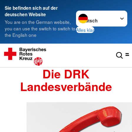
Sie befinden sich auf der
Sprache wechseln zu
deutschen Website
You are on the German website,
you can use the switch to switch to
Alles klar
the English one
Die DRK
Landesverbände