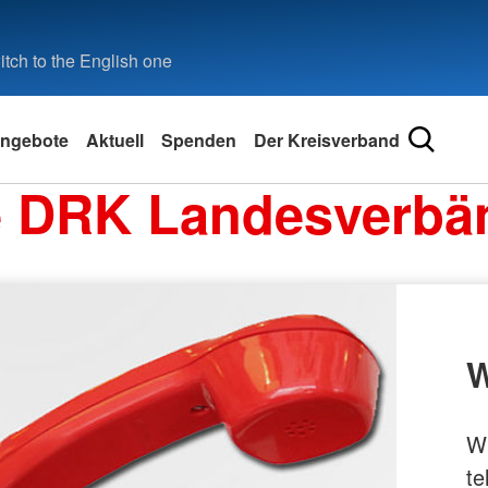
tch to the English one
ngebote
Aktuell
Spenden
Der Kreisverband
e DRK Landesverbä
W
Wi
te