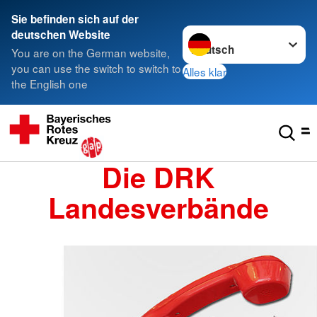
Sie befinden sich auf der
Sprache wechseln zu
deutschen Website
You are on the German website,
you can use the switch to switch to
Alles klar
the English one
Die DRK
Landesverbände