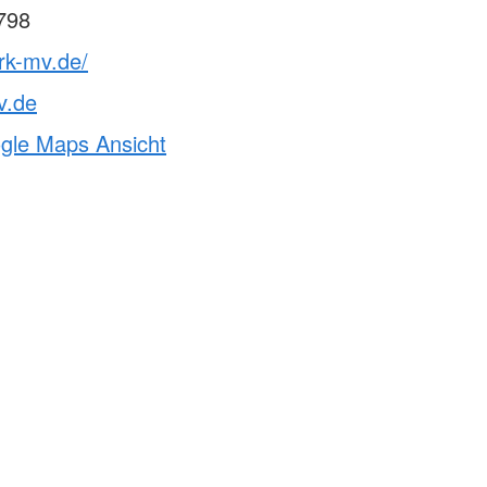
798
rk-mv.de/
v.de
ogle Maps Ansicht