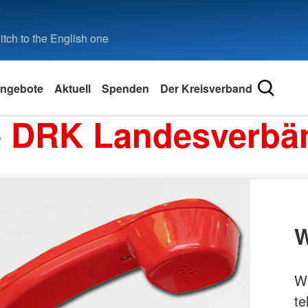
tch to the English one
ngebote
Aktuell
Spenden
Der Kreisverband
e DRK Landesverbä
W
Wi
te