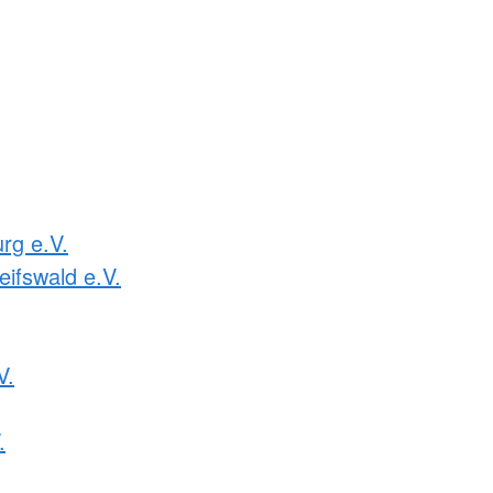
rg e.V.
ifswald e.V.
V.
.