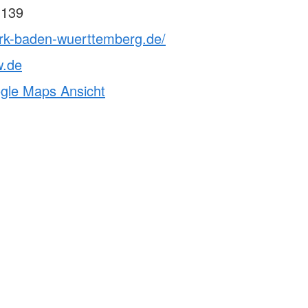
 139
drk-baden-wuerttemberg.de/
w.de
ogle Maps Ansicht