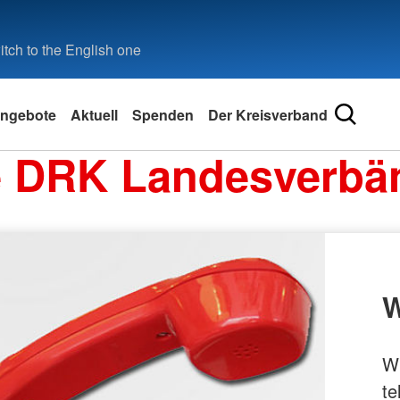
tch to the English one
ngebote
Aktuell
Spenden
Der Kreisverband
e DRK Landesverbä
W
Wi
te