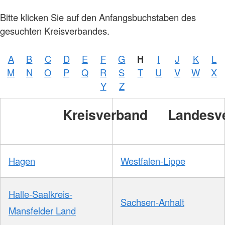
Foto:
Bitte klicken Sie auf den Anfangsbuchstaben des
A.
Zelck /
gesuchten Kreisverbandes.
DRKS,
Karte:
©…
A
B
C
D
E
F
G
H
I
J
K
L
Foto:
A.
M
N
O
P
Q
R
S
T
U
V
W
X
Zelck /
DRK-
Y
Z
Service
GmbH
Kreisverband
Landesv
Hagen
Westfalen-Lippe
Halle-Saalkreis-
Sachsen-Anhalt
Mansfelder Land