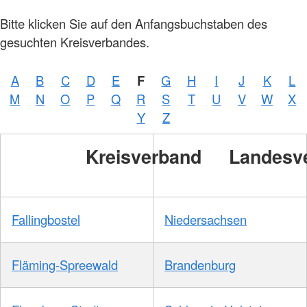
Foto:
Bitte klicken Sie auf den Anfangsbuchstaben des
A.
Zelck /
gesuchten Kreisverbandes.
DRKS,
Karte:
©…
A
B
C
D
E
F
G
H
I
J
K
L
Foto:
A.
M
N
O
P
Q
R
S
T
U
V
W
X
Zelck /
DRK-
Y
Z
Service
GmbH
Kreisverband
Landesv
Fallingbostel
Niedersachsen
Fläming-Spreewald
Brandenburg