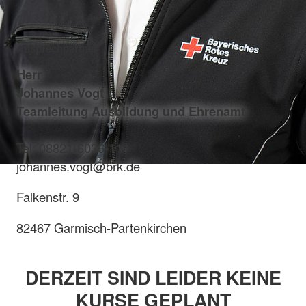
Ansprechpartner
Herr
Johannes Vogt
Teamleitung Ausbildung und Ehrenamt
Tel: 08821-6036-111
johannes.vogt@brk.de
Falkenstr. 9
82467 Garmisch-Partenkirchen
DERZEIT SIND LEIDER KEINE
KURSE GEPLANT