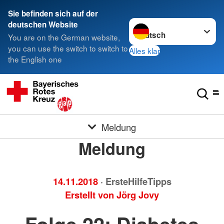
Sie befinden sich auf der
Sprache wechseln zu
deutschen Website
You are on the German website,
you can use the switch to switch to
Alles klar
the English one
Meldung
Meldung
14.11.2018
· ErsteHilfeTipps
Erstellt von
Jörg Jovy
Folge 22: Diabetes